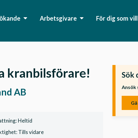
sökande
Arbetsgivare
För dig som vil
a kranbilsförare!
Sök 
Ansök 
and AB
Gå 
ttning: Heltid
tighet: Tills vidare