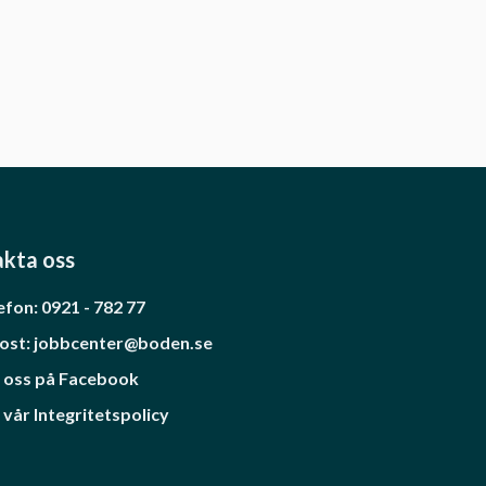
kta oss
efon: 0921 - 782 77
ost:
jobbcenter@boden.se
j oss på Facebook
 vår Integritetspolicy