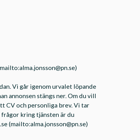
mailto:
alma.jonsson@pn.se
)
edan. Vi går igenom urvalet löpande
nan annonsen stängs ner. Om du vill
t CV och personliga brev. Vi tar
frågor kring tjänsten är du
.se
(mailto:
alma.jonsson@pn.se
)