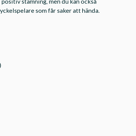
n positiv stämning, men du kan också
 nyckelspelare som får saker att hända.
)