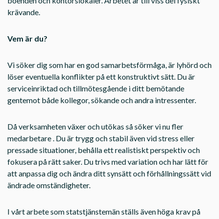
boenden och kontorslokaler. Arbetet är till viss del fysiskt
krävande.
Vem är du?
Vi söker dig som har en god samarbetsförmåga, är lyhörd och
löser eventuella konflikter på ett konstruktivt sätt. Du är
serviceinriktad och tillmötesgående i ditt bemötande
gentemot både kollegor, sökande och andra intressenter.
Då verksamheten växer och utökas så söker vi nu fler
medarbetare . Du är trygg och stabil även vid stress eller
pressade situationer, behålla ett realistiskt perspektiv och
fokusera på rätt saker. Du trivs med variation och har lätt för
att anpassa dig och ändra ditt synsätt och förhållningssätt vid
ändrade omständigheter.
I vårt arbete som statstjänstemän ställs även höga krav på