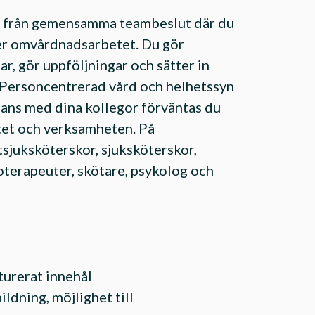
år från gemensamma teambeslut där du
der omvårdnadsarbetet. Du gör
ar, gör uppföljningar och sätter in
. Personcentrerad vård och helhetssyn
mans med dina kollegor förväntas du
tet och verksamheten. På
tsjuksköterskor, sjuksköterskor,
oterapeuter, skötare, psykolog och
turerat innehål
ldning, möjlighet till