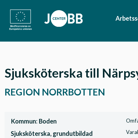
Arbets
Sjuksköterska till Närp
REGION NORRBOTTEN
Kommun: Boden
Omfa
Varak
Sjuksköterska, grundutbildad