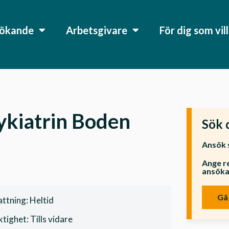
sökande
Arbetsgivare
För dig som vil
sykiatrin Boden
Sök 
Ansök 
Ange re
ansök
Gå 
ttning: Heltid
tighet: Tills vidare