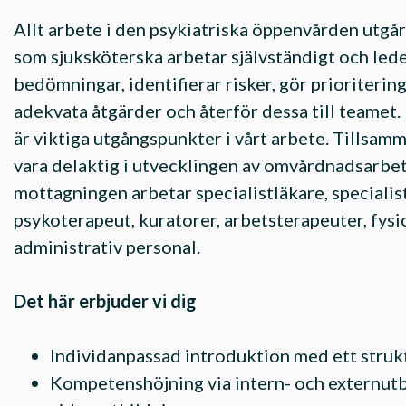
Allt arbete i den psykiatriska öppenvården utg
som sjuksköterska arbetar självständigt och le
bedömningar, identifierar risker, gör prioritering
adekvata åtgärder och återför dessa till teamet
är viktiga utgångspunkter i vårt arbete. Tillsam
vara delaktig i utvecklingen av omvårdnadsarbe
mottagningen arbetar specialistläkare, specialis
psykoterapeut, kuratorer, arbetsterapeuter, fysi
administrativ personal.
Det här erbjuder vi dig
Individanpassad introduktion med ett struk
Kompetenshöjning via intern- och externutbi