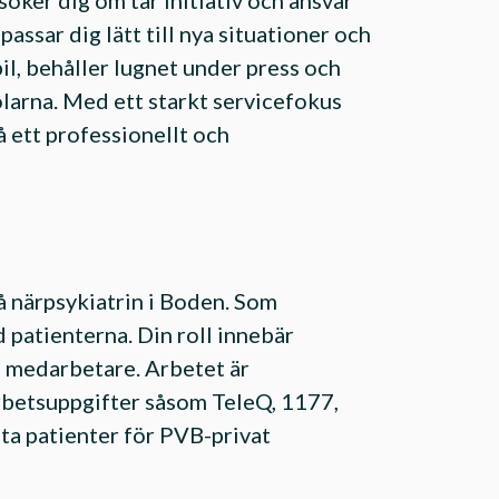
söker dig om tar initiativ och ansvar
passar dig lätt till nya situationer och
bil, behåller lugnet under press och
tolarna. Med ett starkt servicefokus
 ett professionellt och
å närpsykiatrin i Boden. Som
d patienterna. Din roll innebär
a medarbetare. Arbetet är
betsuppgifter såsom TeleQ, 1177,
ta patienter för PVB-privat