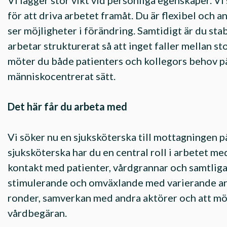
Vi lägger stor vikt vid personliga egenskaper. Vi 
för att driva arbetet framåt. Du är flexibel och an
ser möjligheter i förändring. Samtidigt är du sta
arbetar strukturerat så att inget faller mellan s
möter du både patienters och kollegors behov på
människocentrerat sätt.
Det här får du arbeta med
Vi söker nu en sjuksköterska till mottagningen p
sjuksköterska har du en central roll i arbetet me
kontakt med patienter, vårdgrannar och samtlig
stimulerande och omväxlande med varierande ar
ronder, samverkan med andra aktörer och att mö
vårdbegäran.