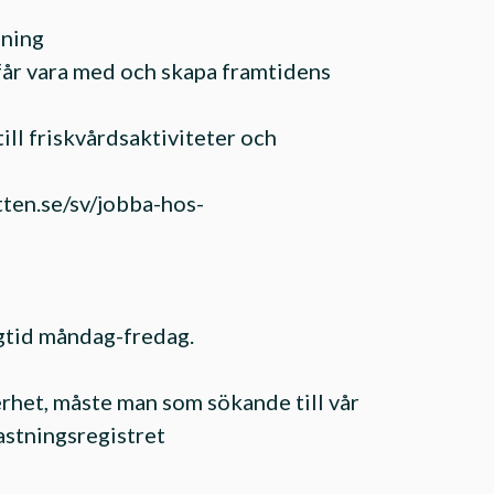
dning
får vara med och skapa framtidens
ill friskvårdsaktiviteter och
tten.se/sv/jobba-hos-
agtid måndag-fredag.
rhet, måste man som sökande till vår
astningsregistret