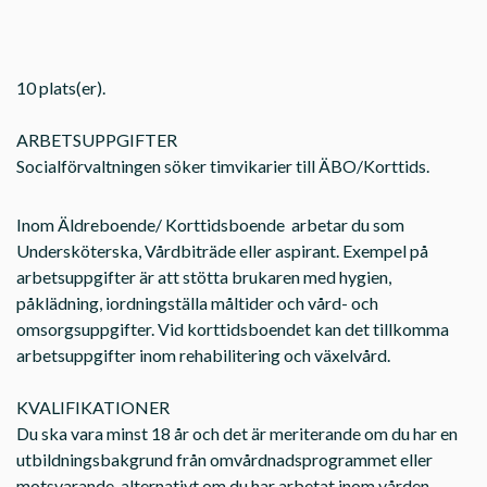
10 plats(er).
ARBETSUPPGIFTER
Socialförvaltningen söker timvikarier till ÄBO/Korttids.
Inom Äldreboende/ Korttidsboende arbetar du som
Undersköterska, Vårdbiträde eller aspirant. Exempel på
arbetsuppgifter är att stötta brukaren med hygien,
påklädning, iordningställa måltider och vård- och
omsorgsuppgifter. Vid korttidsboendet kan det tillkomma
arbetsuppgifter inom rehabilitering och växelvård.
KVALIFIKATIONER
Du ska vara minst 18 år och det är meriterande om du har en
utbildningsbakgrund från omvårdnadsprogrammet eller
motsvarande, alternativt om du har arbetat inom vården