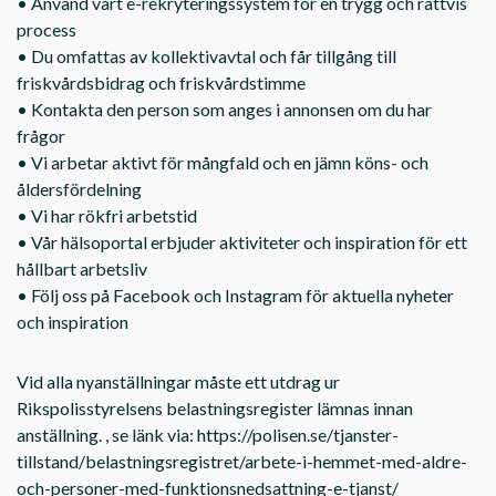
• Använd vårt e-rekryteringssystem för en trygg och rättvis
process
• Du omfattas av kollektivavtal och får tillgång till
friskvårdsbidrag och friskvårdstimme
• Kontakta den person som anges i annonsen om du har
frågor
• Vi arbetar aktivt för mångfald och en jämn köns- och
åldersfördelning
• Vi har rökfri arbetstid
• Vår hälsoportal erbjuder aktiviteter och inspiration för ett
hållbart arbetsliv
• Följ oss på Facebook och Instagram för aktuella nyheter
och inspiration
Vid alla nyanställningar måste ett utdrag ur
Rikspolisstyrelsens belastningsregister lämnas innan
anställning. , se länk via: https://polisen.se/tjanster-
tillstand/belastningsregistret/arbete-i-hemmet-med-aldre-
och-personer-med-funktionsnedsattning-e-tjanst/